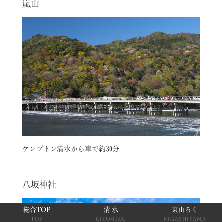
嵐山
ケンプトン清水から車で約30分
八坂神社
総合TOP
清 水
東山ろく
TOP
KIYOMIZU
HIGASHIYAMA